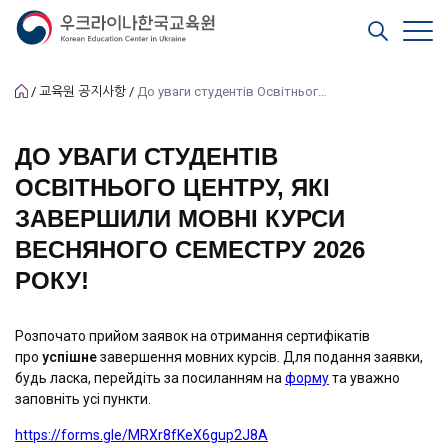
교육원 공지사항
До уваги студентів Освітнього центру, які завершили мовні курси весняного семестру 2026 року!
ДО УВАГИ СТУДЕНТІВ
ОСВІТНЬОГО ЦЕНТРУ, ЯКІ
ЗАВЕРШИЛИ МОВНІ КУРСИ
ВЕСНЯНОГО СЕМЕСТРУ 2026
РОКУ!
Розпочато прийом заявок на отримання сертифікатів
про
успішне
завершення мовних курсів. Для подання заявки,
будь ласка, перейдіть за посиланням на
форму
та уважно
заповніть усі пункти.
https://forms.gle/MRXr8fKeX6gup2J8A