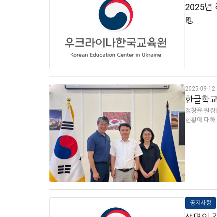
2025년
📃
2025-09-12 
한글학교 
정창윤 원장
현황에 대해
공지사항