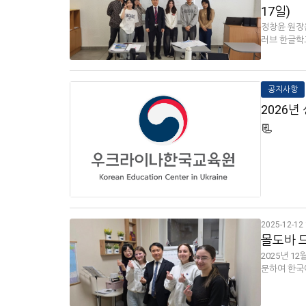
17일)
정창윤 원장
러브 한글학교
공지사항
2026
📃
2025-12-12 
몰도바 드
2025년 1
문하여 한국어