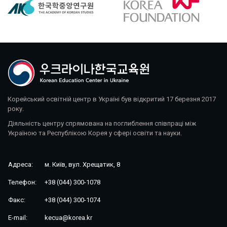
Корейський освітній центр в Україні був відкритий 17 березня 2017
року.
Діяльність центру спрямована на поглиблення співпраці між
Україною та Республікою Корея у сфері освіти та науки.
Адреса:
м. Київ, вул. Хрещатик, 8
Телефон:
+38 (044) 300-1078
Факс:
+38 (044) 300-1074
E-mail:
kecua@korea.kr